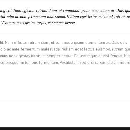
cing elit. Nam efficitur rutrum diam, ut commodo ipsum elementum ac. Duis qu
ctetur odio ac ante fermentum malesuada. Nullam eget lectus euismod, rutrum 
m. Vivamus nec egestas turpis, et semper neque.
elit. Nam efficitur rutrum diam, ut commodo ipsum elementum ac. Duis quis
r odio ac ante fermentum malesuada. Nullam eget lectus euismod, rutrum q
ivamus nec egestas turpis, et semper neque. Pellentesque ac nisl feugiat, bla
 scelerisque mi tempus fermentum. Vestibulum sed orci cursus, dictum nisl n