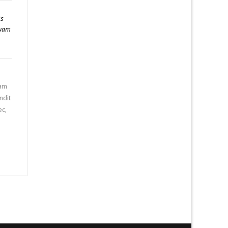
is
quam
uam
ndit
ec,