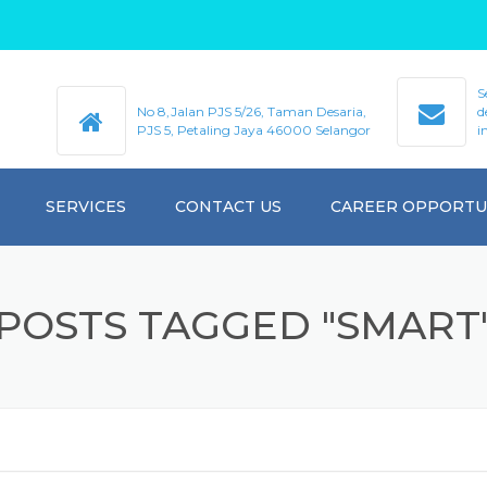
S
No 8,Jalan PJS 5/26, Taman Desaria,
d
PJS 5, Petaling Jaya 46000 Selangor
i
SERVICES
CONTACT US
CAREER OPPORTU
GALLERY
POSTS TAGGED "SMART
VIDEO