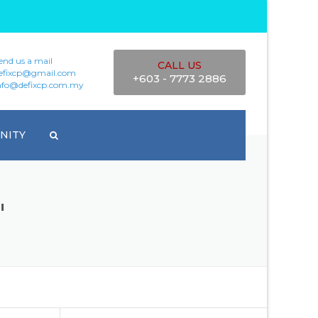
end us a mail
CALL US
efixcp@gmail.com
+603 - 7773 2886
nfo@defixcp.com.my
NITY
"