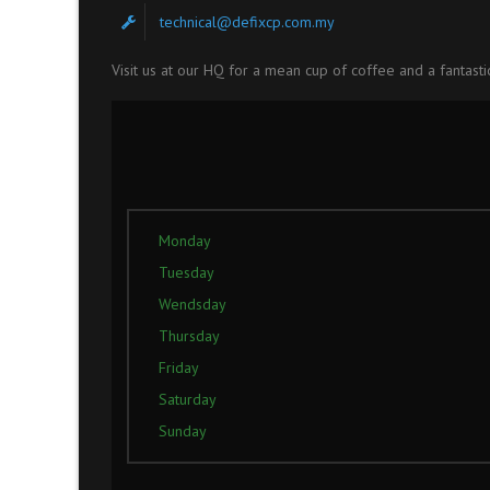
technical@defixcp.com.my
Visit us at our HQ for a mean cup of coffee and a fantasti
Monday
Tuesday
Wendsday
Thursday
Friday
Saturday
Sunday