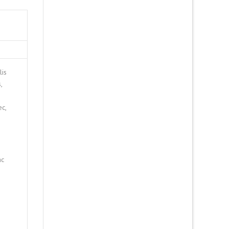
lis
,
ec,
ac