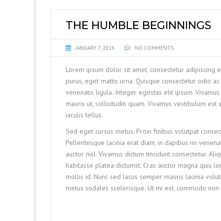
THE HUMBLE BEGINNINGS
JANUARY 7, 2016
NO COMMENTS
Lorem ipsum dolor sit amet, consectetur adipiscing e
purus, eget mattis urna. Quisque consectetur odio 
venenatis ligula. Integer egestas elit ipsum. Vivamus
mauris ut, sollicitudin quam. Vivamus vestibulum est
iaculis tellus.
Sed eget cursus metus. Proin finibus volutpat consect
Pellentesque lacinia erat diam, in dapibus mi venenat
auctor nisl. Vivamus dictum tincidunt consectetur. A
habitasse platea dictumst. Cras auctor magna quis l
mollis id. Nunc sed lacus semper mauris lacinia volu
metus sodales scelerisque. Ut mi est, commodo non pur