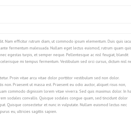
lit. Nam efficitur rutrum diam, ut commodo ipsum elementum. Duis quis iacu
ac ante fermentum malesuada. Nullam eget lectus euismod, rutrum quam quis
 nec egestas turpis, et semper neque. Pellentesque ac nisl feugiat, blandit
 scelerisque mi tempus fermentum. Vestibulum sed orci cursus, dictum nisl n
etur. Proin vitae arcu vitae dolor porttitor vestibulum sed non dolor.
is non. Praesent ut massa est. Praesent eu odio auctor, aliquet risus non,
liquam commodo dignissim lorem vitae viverra. Sed quis maximus dolor. In h
orem sodales convallis. Quisque sodales congue quam, sed tincidunt dolor
tpat. Quisque consectetur et nunc in vulputate. Nullam euismod lectus nec
us eu, ultricies sagittis sapien.