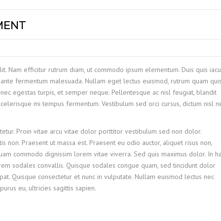
MENT
lit. Nam efficitur rutrum diam, ut commodo ipsum elementum. Duis quis iacu
ac ante fermentum malesuada. Nullam eget lectus euismod, rutrum quam quis
 nec egestas turpis, et semper neque. Pellentesque ac nisl feugiat, blandit
 scelerisque mi tempus fermentum. Vestibulum sed orci cursus, dictum nisl n
etur. Proin vitae arcu vitae dolor porttitor vestibulum sed non dolor.
is non. Praesent ut massa est. Praesent eu odio auctor, aliquet risus non,
liquam commodo dignissim lorem vitae viverra. Sed quis maximus dolor. In h
orem sodales convallis. Quisque sodales congue quam, sed tincidunt dolor
tpat. Quisque consectetur et nunc in vulputate. Nullam euismod lectus nec
us eu, ultricies sagittis sapien.