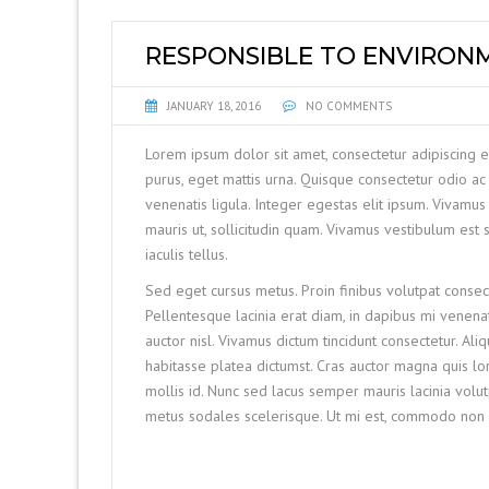
RESPONSIBLE TO ENVIRON
JANUARY 18, 2016
NO COMMENTS
Lorem ipsum dolor sit amet, consectetur adipiscing e
purus, eget mattis urna. Quisque consectetur odio 
venenatis ligula. Integer egestas elit ipsum. Vivamus
mauris ut, sollicitudin quam. Vivamus vestibulum est
iaculis tellus.
Sed eget cursus metus. Proin finibus volutpat consect
Pellentesque lacinia erat diam, in dapibus mi venenat
auctor nisl. Vivamus dictum tincidunt consectetur. A
habitasse platea dictumst. Cras auctor magna quis l
mollis id. Nunc sed lacus semper mauris lacinia volu
metus sodales scelerisque. Ut mi est, commodo non pur