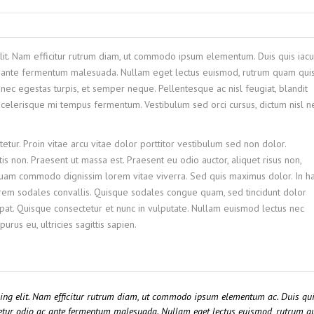
lit. Nam efficitur rutrum diam, ut commodo ipsum elementum. Duis quis iacu
ac ante fermentum malesuada. Nullam eget lectus euismod, rutrum quam quis
 nec egestas turpis, et semper neque. Pellentesque ac nisl feugiat, blandit
 scelerisque mi tempus fermentum. Vestibulum sed orci cursus, dictum nisl n
etur. Proin vitae arcu vitae dolor porttitor vestibulum sed non dolor.
is non. Praesent ut massa est. Praesent eu odio auctor, aliquet risus non,
liquam commodo dignissim lorem vitae viverra. Sed quis maximus dolor. In h
orem sodales convallis. Quisque sodales congue quam, sed tincidunt dolor
tpat. Quisque consectetur et nunc in vulputate. Nullam euismod lectus nec
us eu, ultricies sagittis sapien.
cing elit. Nam efficitur rutrum diam, ut commodo ipsum elementum ac. Duis qu
ctetur odio ac ante fermentum malesuada. Nullam eget lectus euismod, rutrum 