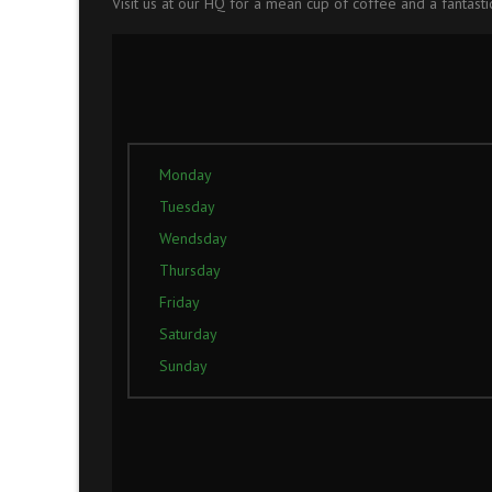
Visit us at our HQ for a mean cup of coffee and a fantasti
Monday
Tuesday
Wendsday
Thursday
Friday
Saturday
Sunday