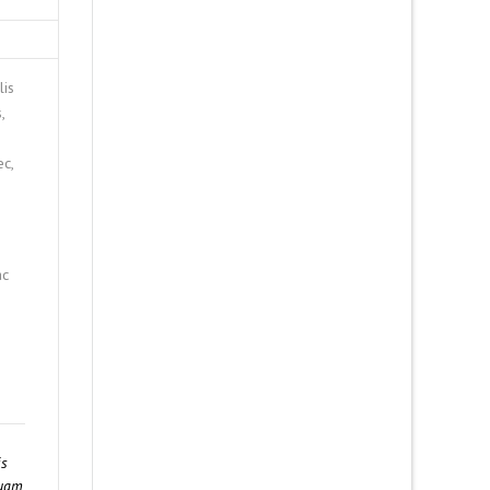
lis
,
ec,
ac
is
quam