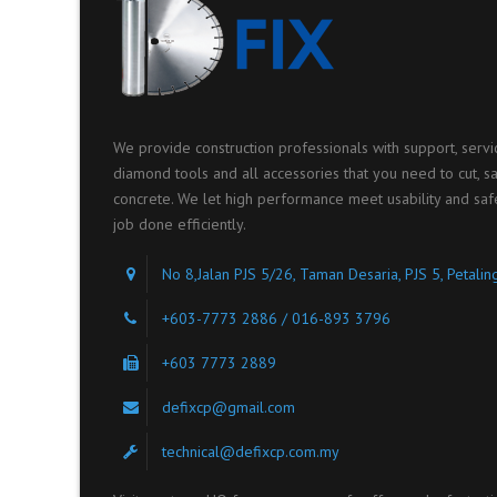
We provide construction professionals with support, serv
diamond tools and all accessories that you need to cut, saw
concrete. We let high performance meet usability and saf
job done efficiently.
No 8,Jalan PJS 5/26, Taman Desaria, PJS 5, Petali
+603-7773 2886 / 016-893 3796
+603 7773 2889
defixcp@gmail.com
technical@defixcp.com.my