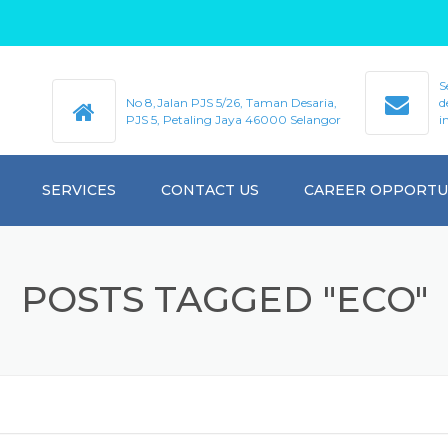
S
No 8,Jalan PJS 5/26, Taman Desaria,
d
PJS 5, Petaling Jaya 46000 Selangor
i
SERVICES
CONTACT US
CAREER OPPORTU
GALLERY
POSTS TAGGED "ECO"
VIDEO