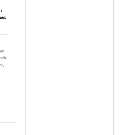
is
quam
uam
ndit
ec,