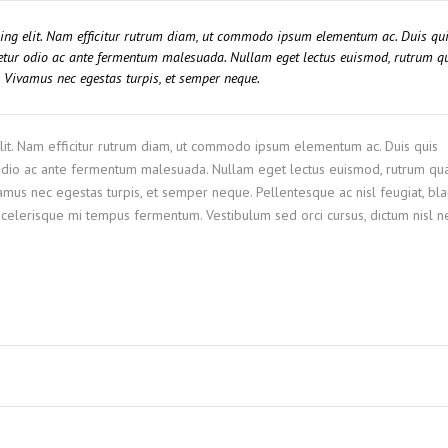
cing elit. Nam efficitur rutrum diam, ut commodo ipsum elementum ac. Duis qu
ctetur odio ac ante fermentum malesuada. Nullam eget lectus euismod, rutrum 
m. Vivamus nec egestas turpis, et semper neque.
elit. Nam efficitur rutrum diam, ut commodo ipsum elementum ac. Duis quis
r odio ac ante fermentum malesuada. Nullam eget lectus euismod, rutrum q
ivamus nec egestas turpis, et semper neque. Pellentesque ac nisl feugiat, bla
 scelerisque mi tempus fermentum. Vestibulum sed orci cursus, dictum nisl n