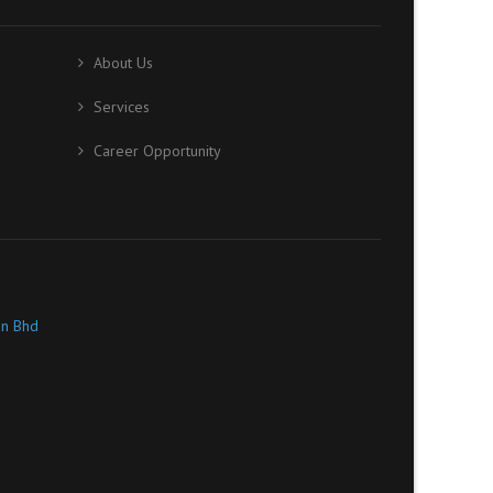
About Us
Services
Career Opportunity
dn Bhd