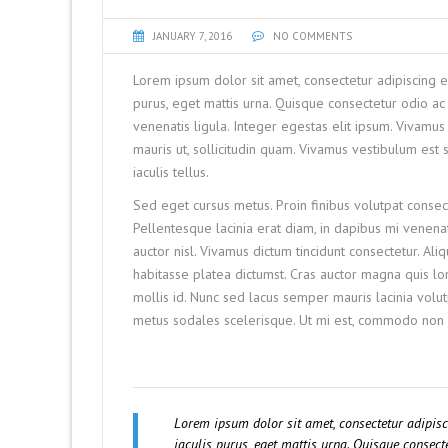
JANUARY 7, 2016
NO COMMENTS
Lorem ipsum dolor sit amet, consectetur adipiscing e
purus, eget mattis urna. Quisque consectetur odio 
venenatis ligula. Integer egestas elit ipsum. Vivamus
mauris ut, sollicitudin quam. Vivamus vestibulum est
iaculis tellus.
Sed eget cursus metus. Proin finibus volutpat consect
Pellentesque lacinia erat diam, in dapibus mi venenat
auctor nisl. Vivamus dictum tincidunt consectetur. A
habitasse platea dictumst. Cras auctor magna quis l
mollis id. Nunc sed lacus semper mauris lacinia volu
metus sodales scelerisque. Ut mi est, commodo non pur
Lorem ipsum dolor sit amet, consectetur adipis
iaculis purus, eget mattis urna. Quisque conse