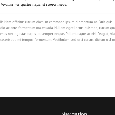
m. Vivamus nec egestas turpis, et semper neque.
elit. Nam efficitur rutrum diam, ut commodo ipsum elementum ac. Duis quis
r odio ac ante fermentum malesuada. Nullam eget lectus euismod, rutrum q
ivamus nec egestas turpis, et semper neque. Pellentesque ac nisl feugiat, bla
 scelerisque mi tempus fermentum. Vestibulum sed orci cursus, dictum nisl n
Navigation