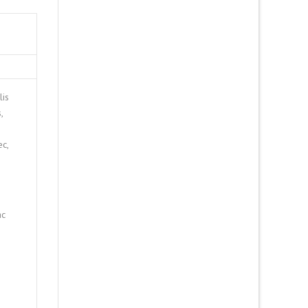
lis
,
ec,
ac