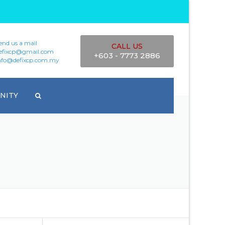
end us a mail
CALL US
efixcp@gmail.com
+603 - 7773 2886
nfo@defixcp.com.my
NITY