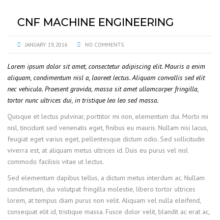
CNF MACHINE ENGINEERING
JANUARY 19, 2016
NO COMMENTS
Lorem ipsum dolor sit amet, consectetur adipiscing elit. Mauris a enim
aliquam, condimentum nisl a, laoreet lectus. Aliquam convallis sed elit
nec vehicula. Praesent gravida, massa sit amet ullamcorper fringilla,
tortor nunc ultrices dui, in tristique leo leo sed massa.
Quisque et lectus pulvinar, porttitor mi non, elementum dui. Morbi mi
nisl, tincidunt sed venenatis eget, finibus eu mauris. Nullam nisi lacus,
feugiat eget varius eget, pellentesque dictum odio. Sed sollicitudin
viverra est, at aliquam metus ultrices id. Duis eu purus vel nisl
commodo facilisis vitae ut lectus.
Sed elementum dapibus tellus, a dictum metus interdum ac. Nullam
condimetum, dui volutpat fringilla molestie, libero tortor ultrices
lorem, at tempus diam purus non velit. Aliquam vel nulla eleifend,
consequat elit id, tristique massa. Fusce dolor velit, blandit ac erat ac,