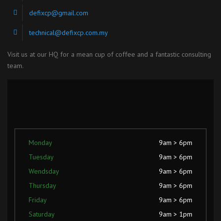
defixcp@gmail.com
technical@defixcp.com.my
Visit us at our HQ for a mean cup of coffee and a fantastic consulting
team.
Monday
9am > 6pm
Tuesday
9am > 6pm
Wendsday
9am > 6pm
Thursday
9am > 6pm
Friday
9am > 6pm
Saturday
9am > 1pm