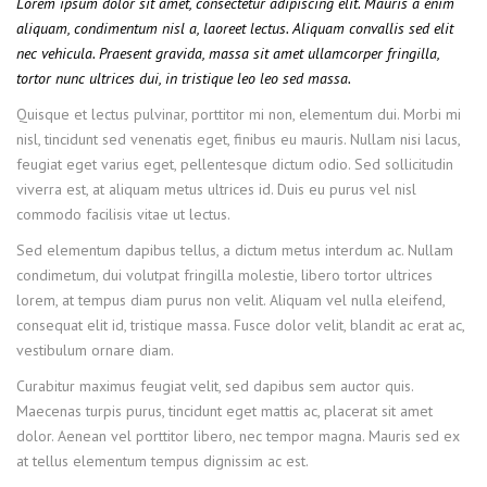
Lorem ipsum dolor sit amet, consectetur adipiscing elit. Mauris a enim
aliquam, condimentum nisl a, laoreet lectus. Aliquam convallis sed elit
nec vehicula. Praesent gravida, massa sit amet ullamcorper fringilla,
tortor nunc ultrices dui, in tristique leo leo sed massa.
Quisque et lectus pulvinar, porttitor mi non, elementum dui. Morbi mi
nisl, tincidunt sed venenatis eget, finibus eu mauris. Nullam nisi lacus,
feugiat eget varius eget, pellentesque dictum odio. Sed sollicitudin
viverra est, at aliquam metus ultrices id. Duis eu purus vel nisl
commodo facilisis vitae ut lectus.
Sed elementum dapibus tellus, a dictum metus interdum ac. Nullam
condimetum, dui volutpat fringilla molestie, libero tortor ultrices
lorem, at tempus diam purus non velit. Aliquam vel nulla eleifend,
consequat elit id, tristique massa. Fusce dolor velit, blandit ac erat ac,
vestibulum ornare diam.
Curabitur maximus feugiat velit, sed dapibus sem auctor quis.
Maecenas turpis purus, tincidunt eget mattis ac, placerat sit amet
dolor. Aenean vel porttitor libero, nec tempor magna. Mauris sed ex
at tellus elementum tempus dignissim ac est.