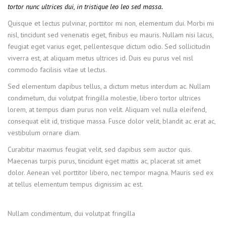
tortor nunc ultrices dui, in tristique leo leo sed massa.
Quisque et lectus pulvinar, porttitor mi non, elementum dui. Morbi mi
nisl, tincidunt sed venenatis eget, finibus eu mauris. Nullam nisi lacus,
feugiat eget varius eget, pellentesque dictum odio. Sed sollicitudin
viverra est, at aliquam metus ultrices id. Duis eu purus vel nisl
commodo facilisis vitae ut lectus.
Sed elementum dapibus tellus, a dictum metus interdum ac. Nullam
condimetum, dui volutpat fringilla molestie, libero tortor ultrices
lorem, at tempus diam purus non velit. Aliquam vel nulla eleifend,
consequat elit id, tristique massa. Fusce dolor velit, blandit ac erat ac,
vestibulum ornare diam.
Curabitur maximus feugiat velit, sed dapibus sem auctor quis.
Maecenas turpis purus, tincidunt eget mattis ac, placerat sit amet
dolor. Aenean vel porttitor libero, nec tempor magna. Mauris sed ex
at tellus elementum tempus dignissim ac est.
Nullam condimentum, dui volutpat fringilla