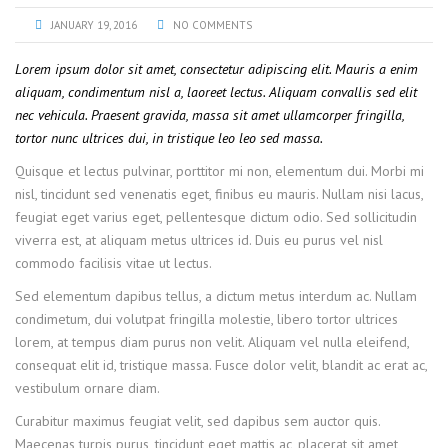
JANUARY 19, 2016
NO COMMENTS
Lorem ipsum dolor sit amet, consectetur adipiscing elit. Mauris a enim
aliquam, condimentum nisl a, laoreet lectus. Aliquam convallis sed elit
nec vehicula. Praesent gravida, massa sit amet ullamcorper fringilla,
tortor nunc ultrices dui, in tristique leo leo sed massa.
Quisque et lectus pulvinar, porttitor mi non, elementum dui. Morbi mi
nisl, tincidunt sed venenatis eget, finibus eu mauris. Nullam nisi lacus,
feugiat eget varius eget, pellentesque dictum odio. Sed sollicitudin
viverra est, at aliquam metus ultrices id. Duis eu purus vel nisl
commodo facilisis vitae ut lectus.
Sed elementum dapibus tellus, a dictum metus interdum ac. Nullam
condimetum, dui volutpat fringilla molestie, libero tortor ultrices
lorem, at tempus diam purus non velit. Aliquam vel nulla eleifend,
consequat elit id, tristique massa. Fusce dolor velit, blandit ac erat ac,
vestibulum ornare diam.
Curabitur maximus feugiat velit, sed dapibus sem auctor quis.
Maecenas turpis purus, tincidunt eget mattis ac, placerat sit amet