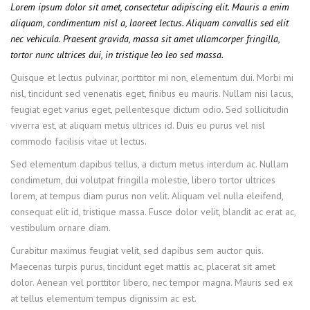
Lorem ipsum dolor sit amet, consectetur adipiscing elit. Mauris a enim
aliquam, condimentum nisl a, laoreet lectus. Aliquam convallis sed elit
nec vehicula. Praesent gravida, massa sit amet ullamcorper fringilla,
tortor nunc ultrices dui, in tristique leo leo sed massa.
Quisque et lectus pulvinar, porttitor mi non, elementum dui. Morbi mi
nisl, tincidunt sed venenatis eget, finibus eu mauris. Nullam nisi lacus,
feugiat eget varius eget, pellentesque dictum odio. Sed sollicitudin
viverra est, at aliquam metus ultrices id. Duis eu purus vel nisl
commodo facilisis vitae ut lectus.
Sed elementum dapibus tellus, a dictum metus interdum ac. Nullam
condimetum, dui volutpat fringilla molestie, libero tortor ultrices
lorem, at tempus diam purus non velit. Aliquam vel nulla eleifend,
consequat elit id, tristique massa. Fusce dolor velit, blandit ac erat ac,
vestibulum ornare diam.
Curabitur maximus feugiat velit, sed dapibus sem auctor quis.
Maecenas turpis purus, tincidunt eget mattis ac, placerat sit amet
dolor. Aenean vel porttitor libero, nec tempor magna. Mauris sed ex
at tellus elementum tempus dignissim ac est.